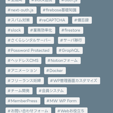
生成AI
slack連携
auth.js
next-auth.js
firebase基礎知識
スパム対策
reCAPTCHA
備忘録
slack
業務効率化
firestore
さくらレンタルサーバー
サーバ移行
Password Protected
GraphQL
ヘッドレスCMS
Notionフォーム
アニメーション
Docker
フリーランス妊婦
WP管理画面カスタマイズ
チーム開発
会員システム
MemberPress
MW WP Form
お問い合わせフォーム
Webお役立ち