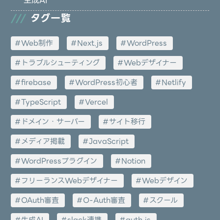
生成AI
タグ一覧
Web制作
Next.js
WordPress
トラブルシューティング
Webデザイナー
firebase
WordPress初心者
Netlify
TypeScript
Vercel
ドメイン・サーバー
サイト移行
メディア掲載
JavaScript
WordPressプラグイン
Notion
フリーランスWebデザイナー
Webデザイン
OAuth審査
O-Auth審査
スクール