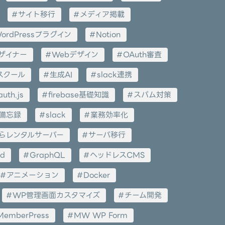
サイト移行
メディア掲載
ordPressプラグイン
Notion
ザイナー
Webデザイン
OAuth審査
スクール
生成AI
slack連携
auth.js
firebase基礎知識
スパム対策
備忘録
slack
業務効率化
らレンタルサーバー
サーバ移行
ed
GraphQL
ヘッドレスCMS
アニメーション
Docker
WP管理画面カスタマイズ
チーム開発
MemberPress
MW WP Form