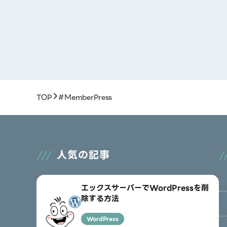
WordPress有料プラグイン
「MemberPress」で会員・非会員に対し
TOP
#MemberPress
て、セクション単位で公開範囲を制限する
WordPress
2026/01/19
人気の記事
エックスサーバーでWordPressを削
除する方法
WordPress