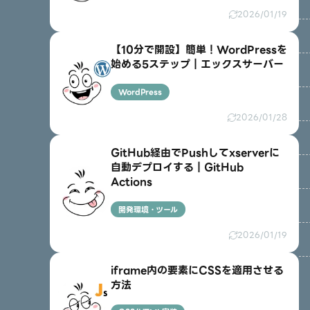
2026/01/19
【10分で開設】簡単！WordPressを
始める5ステップ｜エックスサーバー
WordPress
2026/01/28
GitHub経由でPushしてxserverに
自動デプロイする｜GitHub
Actions
開発環境・ツール
2026/01/19
iframe内の要素にCSSを適用させる
方法