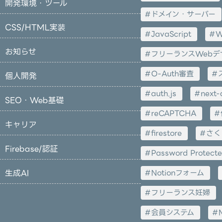
開発環境・ツール
ドメイン・サーバー
CSS/HTML実装
JavaScript
W
お知らせ
フリーランスWebデ
O-Auth審査
個人開発
auth.js
next-
SEO・Web基礎
reCAPTCHA
キャリア
firestore
さく
Firebase/認証
Password Protect
生成AI
Notionフォーム
フリーランス妊婦
会員システム