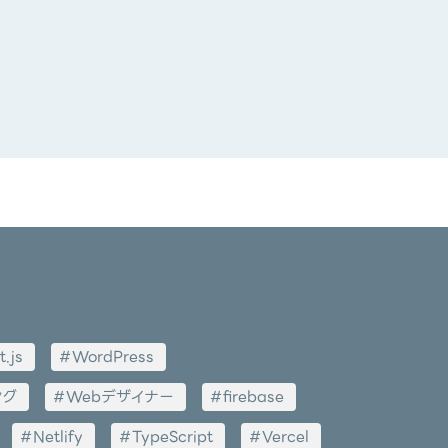
t.js
WordPress
ング
Webデザイナー
firebase
Netlify
TypeScript
Vercel