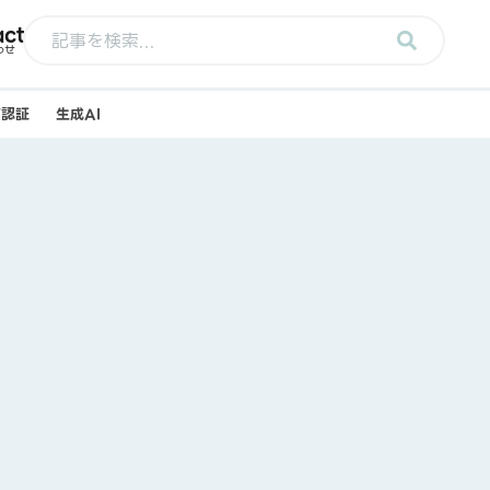
act
わせ
e/認証
生成AI