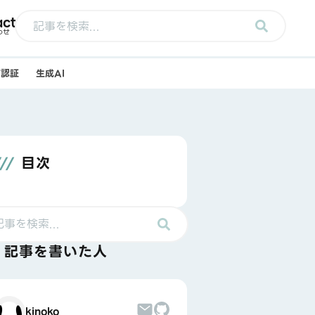
act
わせ
e/認証
生成AI
目次
記事を書いた人
kinoko