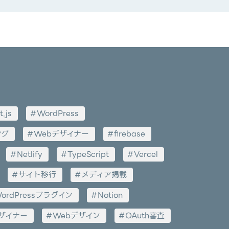
t.js
WordPress
ング
Webデザイナー
firebase
Netlify
TypeScript
Vercel
サイト移行
メディア掲載
ordPressプラグイン
Notion
ザイナー
Webデザイン
OAuth審査