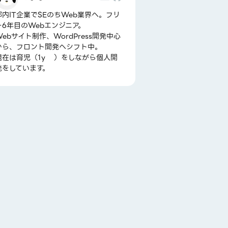
都内IT企業でSEのちWeb業界へ。フリ
ー6年目のWebエンジニア。
Webサイト制作、WordPress開発中心
から、フロント開発へシフト中。
現在は育児（1y👧）をしながら個人開
発をしています。