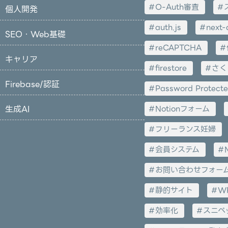
O-Auth審査
個人開発
auth.js
next-
SEO・Web基礎
reCAPTCHA
キャリア
firestore
さく
Firebase/認証
Password Protect
生成AI
Notionフォーム
フリーランス妊婦
会員システム
お問い合わせフォー
静的サイト
W
効率化
スニペ