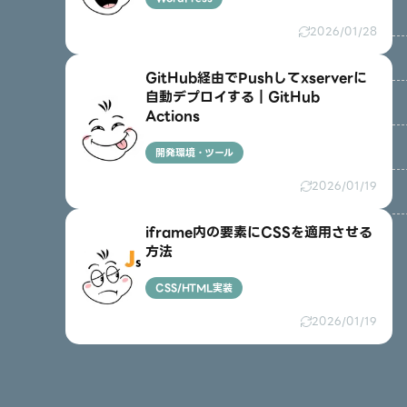
2026/01/28
GitHub経由でPushしてxserverに
自動デプロイする｜GitHub
Actions
開発環境・ツール
2026/01/19
iframe内の要素にCSSを適用させる
方法
CSS/HTML実装
2026/01/19