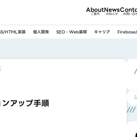
About
News
Cont
ご案内
お知らせ
お問い合
SS/HTML実装
個人開発
SEO・Web基礎
キャリア
Firebas
す
ジョンアップ手順