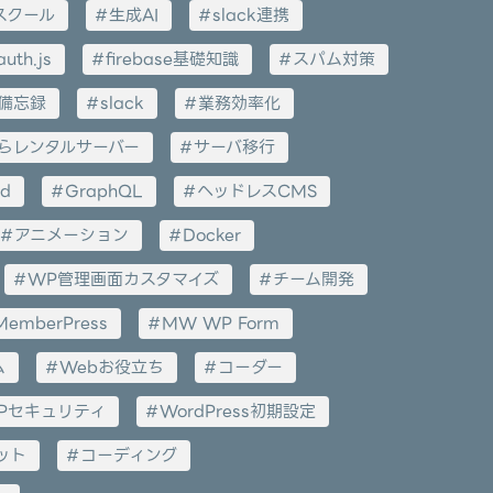
スクール
生成AI
slack連携
auth.js
firebase基礎知識
スパム対策
備忘録
slack
業務効率化
らレンタルサーバー
サーバ移行
ed
GraphQL
ヘッドレスCMS
アニメーション
Docker
WP管理画面カスタマイズ
チーム開発
MemberPress
MW WP Form
ム
Webお役立ち
コーダー
Pセキュリティ
WordPress初期設定
ット
コーディング