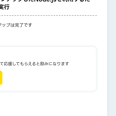
実行
ップは完了です🙆‍♀️
、
て応援してもらえると励みになります☕️