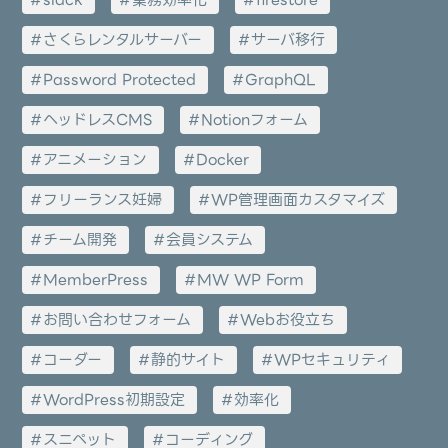
slack
業務効率化
firestore
さくらレンタルサーバー
サーバ移行
Password Protected
GraphQL
ヘッドレスCMS
Notionフォーム
アニメーション
Docker
フリーランス妊婦
WP管理画面カスタマイズ
チーム開発
会員システム
MemberPress
MW WP Form
お問い合わせフォーム
Webお役立ち
コーダー
静的サイト
WPセキュリティ
WordPress初期設定
効率化
スニペット
コーディング