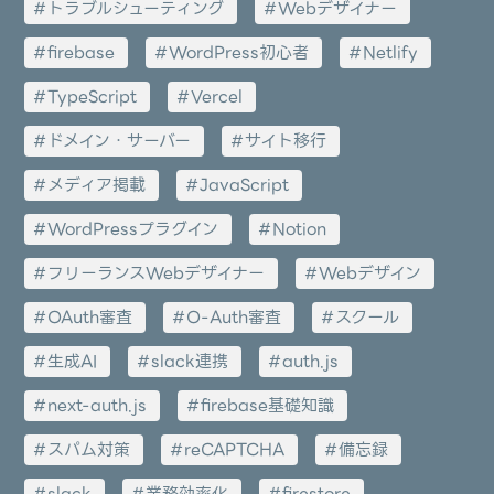
トラブルシューティング
Webデザイナー
firebase
WordPress初心者
Netlify
TypeScript
Vercel
ドメイン・サーバー
サイト移行
メディア掲載
JavaScript
WordPressプラグイン
Notion
フリーランスWebデザイナー
Webデザイン
OAuth審査
O-Auth審査
スクール
生成AI
slack連携
auth.js
next-auth.js
firebase基礎知識
スパム対策
reCAPTCHA
備忘録